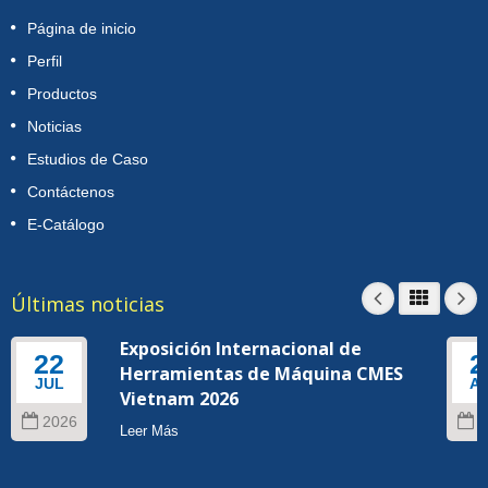
Página de inicio
Perfil
Productos
Noticias
Estudios de Caso
Contáctenos
E-Catálogo
Últimas noticias
Exposición Internacional de
22
2
Herramientas de Máquina CMES
JUL
A
Vietnam 2026
2026
2
Leer Más