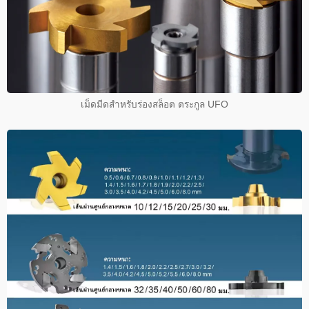
เม็ดมีดสำหรับร่องสล็อต ตระกูล UFO