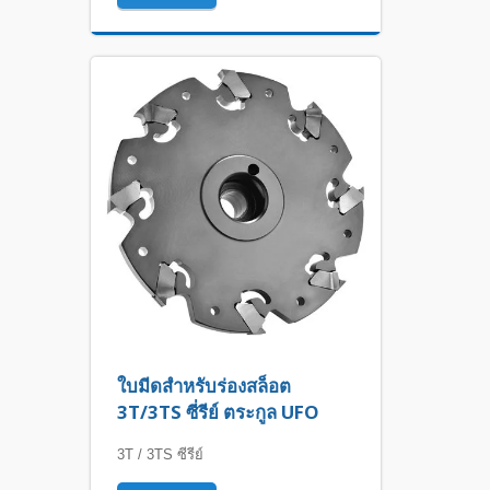
ใบมีดสำหรับร่องสล็อต
3T/3TS ซี่รีย์ ตระกูล UFO
3T / 3TS ซีรีย์