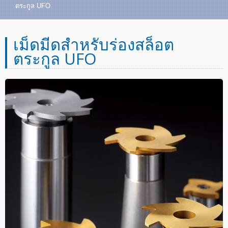
ตระกูล UFO
เม็ดมีดสำหรับร่องสล็อต
ตระกูล UFO