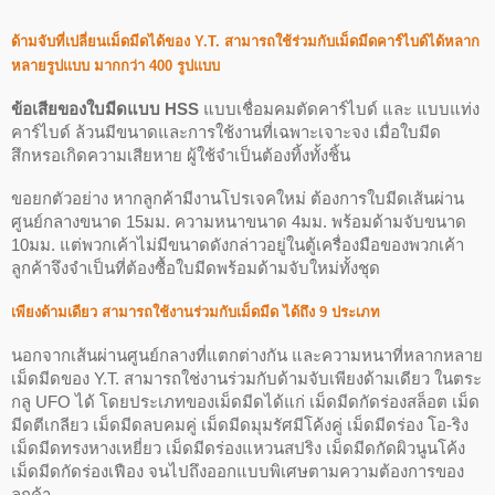
ด้ามจับที่เปลี่ยนเม็ดมีดได้ของ Y.T. สามารถใช้ร่วมกับเม็ดมีดคาร์ไบด์ได้หลาก
หลายรูปแบบ มากกว่า 400 รูปแบบ
ข้อเสียของใบ
มีดแบบ
HSS
แบบเชื่อมคมตัดคาร์ไบด์ และ แบบแท่ง
คาร์ไบด์ ล้วนมีขนาดและการใช้งานที่เฉพาะเจาะจง เมื่อใบมีด
สึกหรอเกิดความเสียหาย ผู้ใช้จำเป็นต้องทิ้งทั้งชิ้น
ขอยกตัวอย่าง หากลูกค้ามีงานโปรเจคใหม่ ต้องการใบมีดเส้นผ่าน
ศูนย์กลางขนาด 15มม. ความหนาขนาด 4มม. พร้อมด้ามจับขนาด
10มม. แต่พวกเค้าไม่มีขนาดดังกล่าวอยู่ในตู้เครื่องมือของพวกเค้า
ลูกค้าจึงจำเป็นที่ต้องซื้อใบมีดพร้อมด้ามจับใหม่ทั้งชุด
เพียงด้ามเดียว สามารถใช้งานร่วมกับเม็ดมีด ได้ถึง 9 ประเภท
นอกจากเส้นผ่านศูนย์กลางที่แตกต่างกัน และความหนาที่หลากหลาย
เม็ดมีดของ Y.T. สามารถใช่งานร่วมกับด้ามจับเพียงด้ามเดียว ในตระ
กลู UFO ได้ โดยประเภทของเม็ดมีดได้แก่ เม็ดมีดกัดร่องสล็อต เม็ด
มีดตีเกลียว เม็ดมีดลบคมคู่ เม็ดมีดมุมรัศมีโค้งคู่ เม็ดมีดร่อง โอ-ริง
เม็ดมีดทรงหางเหยี่ยว เม็ดมีดร่องแหวนสปริง เม็ดมีดกัดผิวนูนโค้ง
เม็ดมีดกัดร่องเฟือง จนไปถึงออกแบบพิเศษตามความต้องการของ
ลูกค้า