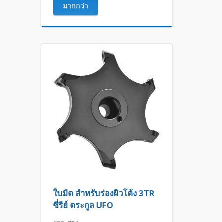
มากกว่า
ใบมีด สำหรับร่องผิวโค้ง 3TR
ซี่รีย์ ตระกูล UFO