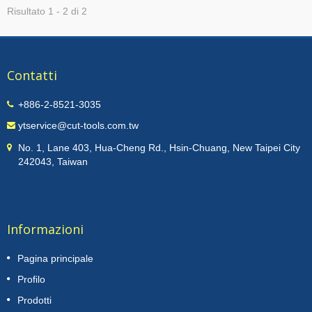
Risultato 1 - 2 di 2
attuale. Questo tipo di fresa combinata ha un fondo
piatto non sporgente e non causa problemi di
interferenza con il fondo. Utilizzando il nostro
brevettato design di bloccaggio dell'inserto, YIH
TROUN ha sviluppato una lama sega indexable con
Contatti
uno spessore di 1,0 mm. Il design geometrico
dell'inserto consente una efficace evacuazione
+886-2-8521-3035
delle trucioli e riduce la generazione di calore
durante l'usinaggio. L'utente finale può ordinare
ytservice@cut-tools.com.tw
inserti di varie geometrie e gradi in base alle proprie
esigenze di lavorazione senza la necessità di
No. 1, Lane 403, Hua-Cheng Rd., Hsin-Chuang, New Taipei City
sostituire il corpo del tagliente. Le lame seghe
242043, Taiwan
indicizzabili brevettate sono sviluppate da YIH
TROUN, che ha già ridotto efficacemente i costi di
lavorazione per l'utente finale in oltre 40 paesi e
migliorato il loro vantaggio competitivo. Le industrie
assistite includono aerospaziale, parti mediche,
Informazioni
elettronica, settore del traffico e settore nucleare,
ecc.
Pagina principale
Profilo
Prodotti