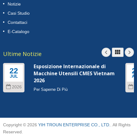
Notizie
Casi Studio
Contattaci
E-Catalogo
Ultime Notizie
Esposizione Internazionale di
22
2
Macchine Utensili CMES Vietnam
JUL
A
2026
2026
2
Per Saperne Di Più
Copyright © 2026
YIH TROUN ENTERPRISE CO., LTD.
. All Rights
Reserved.