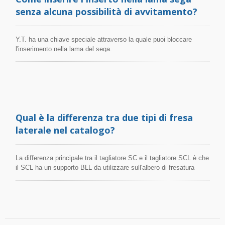
HSS dalla macchina. 2. Il rivestimento tedesco con l'inserimento
senza alcuna possibilità di avvitamento?
in carburo di tungsteno offre un'eccellente durata degli utensili,
riducendo il tempo di cambio utensile. 3. La qualità universale del
carburo può essere utilizzata per tutti i materiali diversi, ad
Y.T. ha una chiave speciale attraverso la quale puoi bloccare
esempio acciaio inossidabile, acciaio, acciaio temprato, alluminio,
l'inserimento nella lama del sega.
ghisa, titanio, Inconel. 4. Gamma completa di controsink
indexable: 60/90/120 gradi, diametro 4-110 mm, disponibile anche
in versione con gambo conico Morse.
Qual è la differenza tra due tipi di fresa
laterale nel catalogo?
La differenza principale tra il tagliatore SC e il tagliatore SCL è che
il SCL ha un supporto BLL da utilizzare sull'albero di fresatura
frontale. Poiché il diametro dell'albero di fresatura frontale è
spesso e corto, fornirà una maggiore stabilità e durata degli
utensili. Se la condizione di lavorazione non richiede l'uso di un
albero di fresatura laterale, consigliamo l'utilizzo di una fresa
laterale di diametro più piccolo, poiché il diametro dell'albero di
fresatura laterale è piccolo e la lunga sporgenza comporta