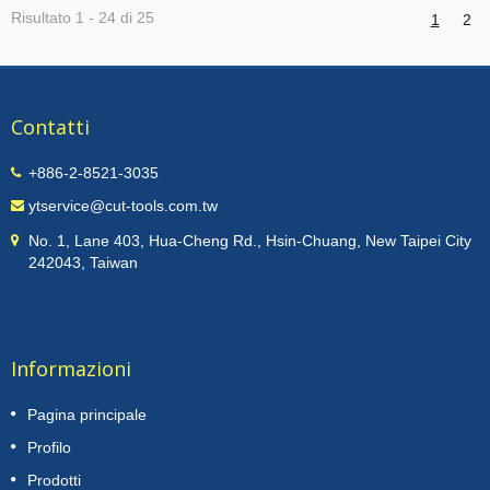
Risultato 1 - 24 di 25
1
2
un'elevata instabilità e una maggiore potenza richiesta durante la
lavorazione più profonda.
Contatti
+886-2-8521-3035
ytservice@cut-tools.com.tw
No. 1, Lane 403, Hua-Cheng Rd., Hsin-Chuang, New Taipei City
242043, Taiwan
Informazioni
Pagina principale
Profilo
Prodotti