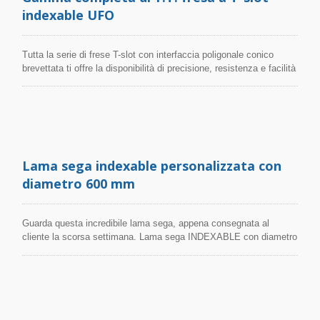
di dimensioni e lunghezze sono disponibili in magazzino per
a T-slot/ filettatura/ anello elastico/ raggio/ coda di rondine/ doppio
indexable UFO
soddisfare varie esigenze.
raggio d'angolo/ doppio smusso/ concavo
Tutta la serie di frese T-slot con interfaccia poligonale conico
brevettata ti offre la disponibilità di precisione, resistenza e facilità
di cambio!!
Lama sega indexable personalizzata con
diametro 600 mm
Guarda questa incredibile lama sega, appena consegnata al
cliente la scorsa settimana. Lama sega INDEXABLE con diametro
di 600 mm, economica ed efficiente!