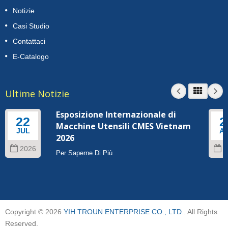
Notizie
Casi Studio
Contattaci
E-Catalogo
Ultime Notizie
Esposizione Internazionale di
22
2
Macchine Utensili CMES Vietnam
JUL
A
2026
2026
2
Per Saperne Di Più
Copyright © 2026
YIH TROUN ENTERPRISE CO., LTD.
. All Rights
Reserved.