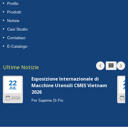
Profilo
Prodotti
Notizie
Casi Studio
Contattaci
E-Catalogo
Ultime Notizie
Esposizione Internazionale di
22
2
Macchine Utensili CMES Vietnam
JUL
A
2026
2026
2
Per Saperne Di Più