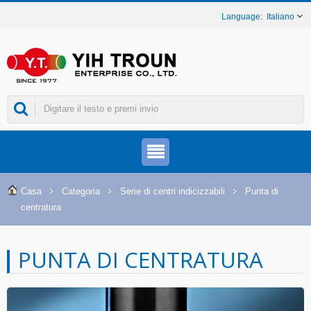
Italiano
Casa
Categoria
Serie di centri indicizzabili
Punta di
centratura
PUNTA DI CENTRATURA