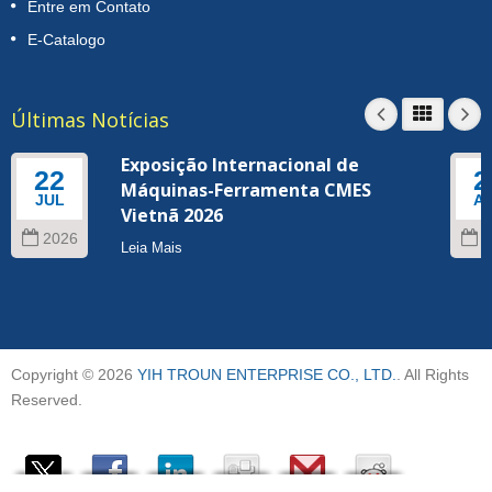
Entre em Contato
E-Catalogo
Últimas Notícias
Exposição Internacional de
22
2
Máquinas-Ferramenta CMES
JUL
A
Vietnã 2026
2026
2
Leia Mais
Copyright © 2026
YIH TROUN ENTERPRISE CO., LTD.
. All Rights
Reserved.