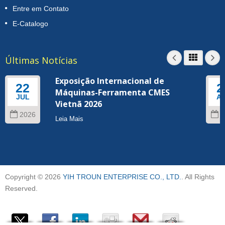
Entre em Contato
E-Catalogo
Últimas Notícias
Exposição Internacional de
22
2
Máquinas-Ferramenta CMES
JUL
A
Vietnã 2026
2026
2
Leia Mais
Copyright © 2026
YIH TROUN ENTERPRISE CO., LTD.
. All Rights
Reserved.