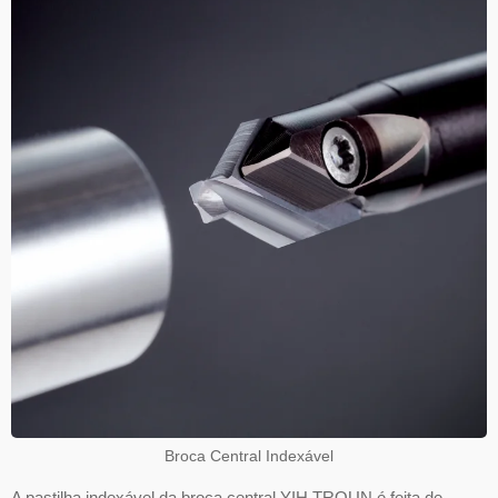
Broca Central Indexável
A pastilha indexável da broca central YIH TROUN é feita de