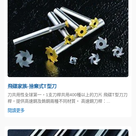
飛碟家族-捨棄式T型刀
刀共用性全球第一，1支刀桿共用400種以上的刀片 飛碟T型刀刀
桿，提供高速鋼及鎢鋼兩種不同材質。 高速鋼刀桿：...
閱讀更多