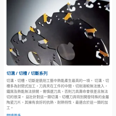
切溝 / 切槽 / 切斷系列
切溝、切槽、切斷是銑削工藝中熱能產生最高的一項。 切溝、切
槽多為封閉式加工，刀具夾在工件的中間，切削液較無法進入，
鐵屑及熱能無法排開，需慎選刀具，否則刀具壽命會很差且無法
切的很深。 益壯針對這一類切溝、切槽刀具特別開發特殊的金屬
陶瓷刀片，其擁有良好的抗熱、耐熱特性，最適合於這一類的加
工。
閱讀更多