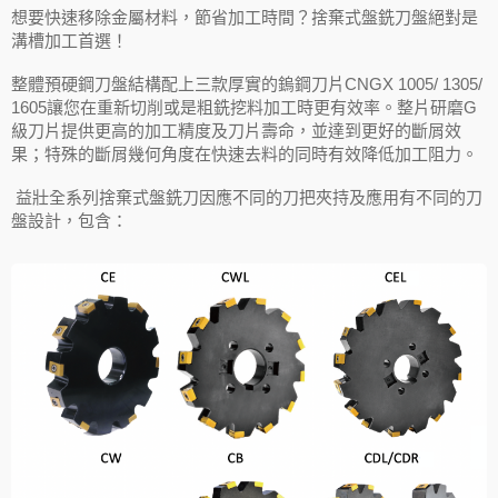
想要快速移除金屬材料，節省加工時間？捨棄式盤銑刀盤絕對是
溝槽加工首選！
整體預硬鋼刀盤結構配上三款厚實的鎢鋼刀片CNGX 1005/ 1305/
1605讓您在重新切削或是粗銑挖料加工時更有效率。整片研磨G
級刀片提供更高的加工精度及刀片壽命，並達到更好的斷屑效
果；特殊的斷屑幾何角度在快速去料的同時有效降低加工阻力。
益壯全系列捨棄式盤銑刀因應不同的刀把夾持及應用有不同的刀
盤設計，包含：