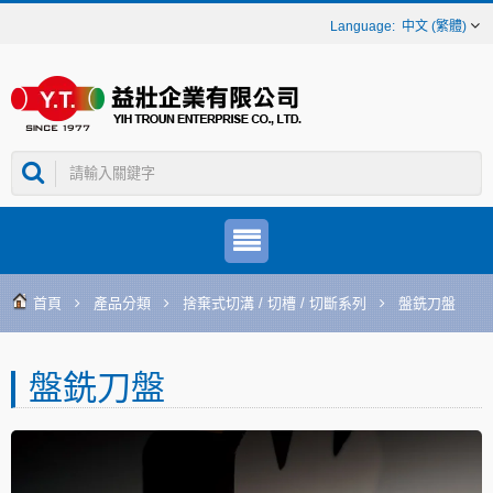
中文 (繁體)
首頁
產品分類
捨棄式切溝 / 切槽 / 切斷系列
盤銑刀盤
盤銑刀盤