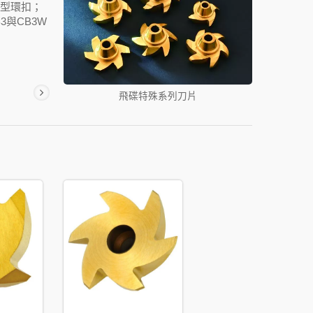
C型環扣；
與CB3W
飛碟特殊系列刀片