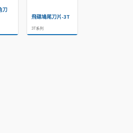
角刀
飛碟鳩尾刀片-3T
3T系列