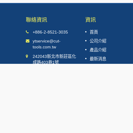
聯絡資訊
資訊
德國漢諾威機
2025 IMTOS (印度工具機及設備展
+886-2-8521-3035
首頁
11
會)
ytservice@cut-
公司介紹
JUL
tools.com.tw
閱讀更多
產品介紹
2025
242043新北市新莊區化
最新消息
成路403巷1號
加工範例
聯絡我們
電子型錄
Copyright © 2026
益壯企業有限公司
. All Rights Reserved