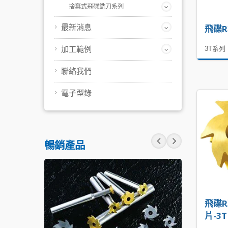
捨棄式飛碟銑刀系列
飛碟R
最新消息
3T系列
加工範例
聯絡我們
電子型錄
暢銷產品
飛碟
片-3T