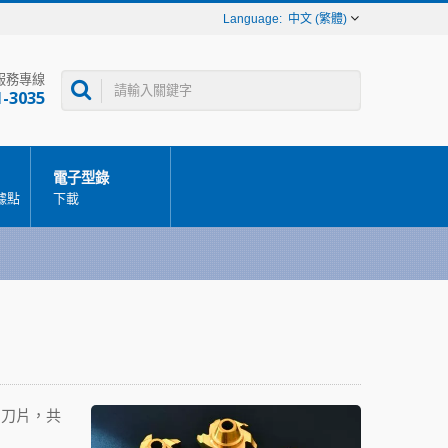
中文 (繁體)
服務專線
1-3035
電子型錄
據點
下載
的刀片，共