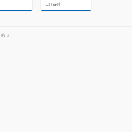
C3T系列
式中心定點鑽系列
鑽床專用 - 捨棄式倒角刀
 的 6