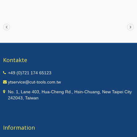
erreicht wird. Die Hartmetall-Wendeschneidplatten
sind in kleine Radien R1 ~ R5 und große Radien R6
~ R10 unterteilt. Es sind PVD-Beschichtungen mit
goldener und roségoldener Farbe verfügbar, die auf
Halter mit kleinem Durchmesser Ø 16 und Ø 25
eingesetzt werden können. Die effektive Anzahl der
Zähne beträgt 2 Zähne, was die Effizienz der
Bearbeitung verdoppelt.
Kontakte
+49 (0)721 174 65123
ytservice@cut-tools.com.tw
No. 1, Lane 403, Hua-Cheng Rd., Hsin-Chuang, New Taipei City
242043, Taiwan
Information