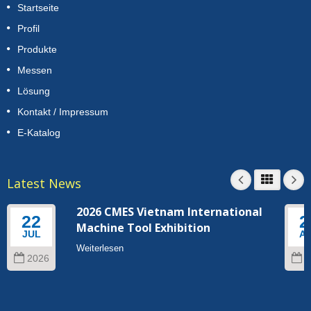
Startseite
Profil
Produkte
Messen
Lösung
Kontakt / Impressum
E-Katalog
Latest News
2026 CMES Vietnam International
22
2
Machine Tool Exhibition
JUL
A
Weiterlesen
2026
2