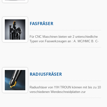
FASFRÄSER
Für CNC Maschinen bieten wir 2 unterschiedliche
Typen von Faswerkzeugen an : A. MC/HMC B. C-
Senker
RADIUSFRÄSER
Radiusfräser von YIH TROUN können mit bis zu 10
verschiedenen Wendeschneidplatten zur
Bearbeitung von Fasen bestückt werden. Der
Versatz der Wendeschneidplatte beträgt nur ±
0,008 mm, so dass eine hervorragende Qualität