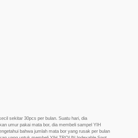
l sekitar 30pcs per bulan. Suatu hari, dia
an umur pakai mata bor, dia membeli sampel YIH
mengetahui bahwa jumlah mata bor yang rusak per bulan
uarkan uang untuk membeli YIH TROUN Indexable Spot