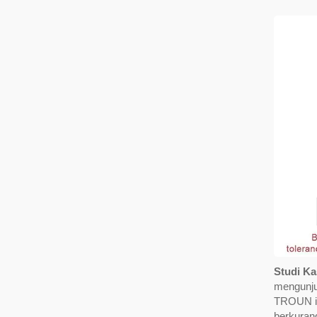
Studi Ka
mengunju
TROUN in
berkuran