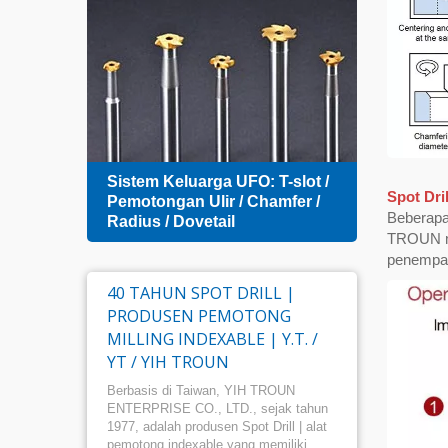
Desai
 -
Sistem Keluarga UFO: T-slot /
Index
Spot Dril
Pemotongan Ulir / Chamfer /
Beberapa
Radius / Dovetail
TROUN mer
penempat
40 TAHUN SPOT DRILL |
PRODUSEN PEMOTONG
MILLING INDEXABLE | Y.T. /
YT / YIH TROUN
Berbasis di Taiwan, YIH TROUN
ENTERPRISE CO., LTD., sejak tahun
1977, adalah produsen Spot Drill | alat
pemotong indexable yang memiliki