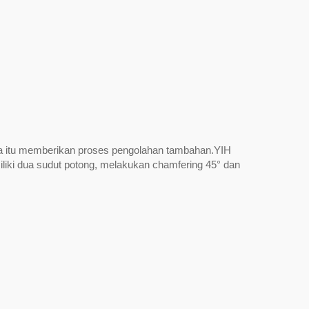
r -
Sistem Keluarga UFO: T-slot /
Pemotongan Ulir / Chamfer /
na itu memberikan proses pengolahan tambahan.YIH
Radius / Dovetail
miliki dua sudut potong, melakukan chamfering 45° dan