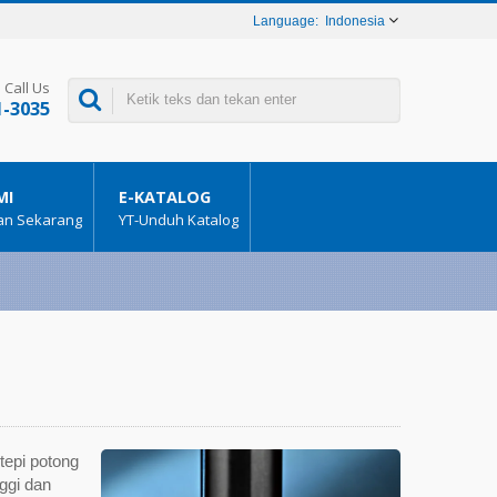
Indonesia
Call Us
1-3035
MI
E-KATALOG
aan Sekarang
YT-Unduh Katalog
tepi potong
ggi dan