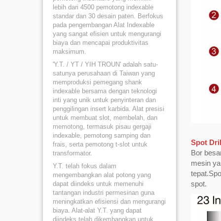
lebih dari 4500 pemotong indexable
standar dan 30 desain paten. Berfokus
pada pengembangan Alat Indexable
yang sangat efisien untuk mengurangi
biaya dan mencapai produktivitas
maksimum.
'Y.T. / YT / YIH TROUN' adalah satu-
satunya perusahaan di Taiwan yang
memproduksi pemegang shank
indexable bersama dengan teknologi
inti yang unik untuk penyinteran dan
penggilingan insert karbida. Alat presisi
untuk membuat slot, membelah, dan
memotong, termasuk pisau gergaji
indexable, pemotong samping dan
Spot Dril
frais, serta pemotong t-slot untuk
Bor besa
transformator.
mesin ya
Y.T. telah fokus dalam
tepat.Sp
mengembangkan alat potong yang
spot.
dapat diindeks untuk memenuhi
tantangan industri permesinan guna
meningkatkan efisiensi dan mengurangi
biaya. Alat-alat Y.T. yang dapat
diindeks telah dikembangkan untuk