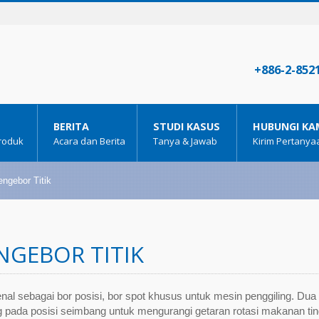
+886-2-852
BERITA
STUDI KASUS
HUBUNGI KA
Produk
Acara dan Berita
Tanya & Jawab
Kirim Pertany
ngebor Titik
NGEBOR TITIK
nal sebagai bor posisi, bor spot khusus untuk mesin penggiling. Dua 
g pada posisi seimbang untuk mengurangi getaran rotasi makanan tin