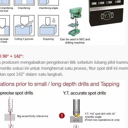
n Eksentrik Nol -
Eksklusif untuk Mesin Bo
able Center Drill
l 90° + 142°:
Indexable Chamfer King
 produsen mengabaikan pengeboran titik sebelum lubang pilot kare
ilis solusi ini untuk menghemat satu proses, fitur spot drill ini me
an spot 142° dalam satu langkah.