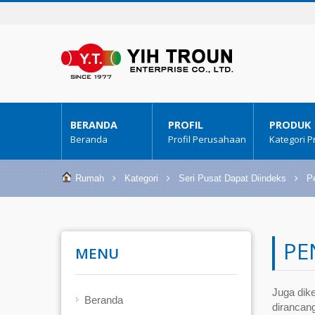
BERANDA
PROFIL
PRODUK
Beranda
Profil Perusahaan
Kategori 
Rumah
Kategori
Seri Pusat Dapat Diindeks
Pe
PE
MENU
Juga dike
Beranda
dirancan