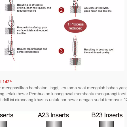
l 142°:
r menghasilkan hambatan tinggi, terutama saat mengolah bahan yang 
ng terlalu besar.Pembuatan lubang awal membantu mengurangi tor
ot drill ini dirancang khusus untuk bor besar dengan sudut termasu