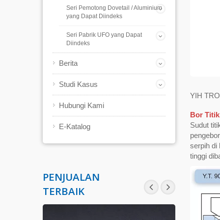
Seri Pemotong Dovetail / Aluminium
yang Dapat Diindeks
Seri Pabrik UFO yang Dapat
Diindeks
Berita
Studi Kasus
YIH TROU
Hubungi Kami
Bor Titik
Sudut tit
E-Katalog
pengebora
serpih di
tinggi dib
PENJUALAN
TERBAIK