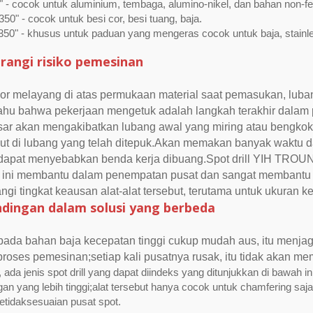
" - cocok untuk aluminium, tembaga, alumino-nikel, dan bahan non-fe
50" - cocok untuk besi cor, besi tuang, baja.
350" - khusus untuk paduan yang mengeras cocok untuk baja, stainle
angi risiko pemesinan
bor melayang di atas permukaan material saat pemasukan, luban
hu bahwa pekerjaan mengetuk adalah langkah terakhir dalam p
sar akan mengakibatkan lubang awal yang miring atau bengko
kut di lubang yang telah ditepuk.Akan memakan banyak waktu 
apat menyebabkan benda kerja dibuang.Spot drill YIH TROUN m
, ini membantu dalam penempatan pusat dan sangat membantu
gi tingkat keausan alat-alat tersebut, terutama untuk ukuran k
dingan dalam solusi yang berbeda
k pada bahan baja kecepatan tinggi cukup mudah aus, itu menj
roses pemesinan;setiap kali pusatnya rusak, itu tidak akan m
u, ada jenis spot drill yang dapat diindeks yang ditunjukkan di bawah
n yang lebih tinggi;alat tersebut hanya cocok untuk chamfering saj
etidaksesuaian pusat spot.