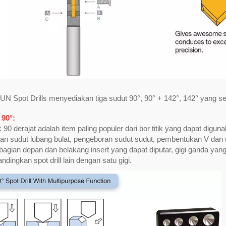
N Spot Drills menyediakan tiga sudut 90°, 90° + 142°, 142° yang se
 90°:
ik 90 derajat adalah item paling populer dari bor titik yang dapat digun
n sudut lubang bulat, pengeboran sudut sudut, pembentukan V dan uk
 bagian depan dan belakang insert yang dapat diputar, gigi ganda yan
andingkan spot drill lain dengan satu gigi.