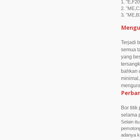
1. "E,F20
2. "ME,C3
3. "ME,B
Mengur
Terjadi 
semua ta
yang be
tersang
bahkan d
minimal
menguran
Perban
Bor titi
selama p
Selain it
pemotonga
adanya k