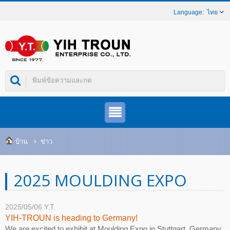
ไทย
บ้าน
ข่าว
2025 MOULDING EXPO
2025/05/06
Y.T.
YIH-TROUN is heading to Germany!
We are excited to exhibit at Moulding Expo in Stuttgart, Germany