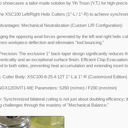
o showcases a tailor-made solution by Yih Troun (Y.T.) for high-preci
 the XSC100 Left/Right Helix Cutters (1°-L / 1°-R) to achieve synchron
dvantages: Mechanical Neutralization (Custom L/R Configuration):
ging the opposing axial forces generated by the left and right helix cut
ero workpiece deflection and eliminates "tool bouncing."
recision: The exclusive 1° back-taper design significantly reduces fr
verticality and an exceptional surface finish. Efficient Chip Evacuatio
d to both sides, preventing heat accumulation and extending insert tool
a: Cutter Body: XSC100-8-25.4-12T 1°-L & 1°-R (Customized Edition)
SNGX1203VIT1-ME Parameters: S350 (m/min) / F200 (mm/min)
Synchronized bilateral cutting is not just about doubling efficiency; i
g challenges through the mastery of "Mechanical Balance."