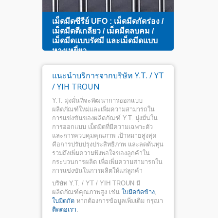
การออ
จาะ
เม็ดมีดซีรีย์ UFO : เม็ดมีดกัดร่อง /
ใกล้ศ
ค์
เม็ดมีดตีเกลียว / เม็ดมีดลบคม /
เม็ดมี
เม็ดมีดแบบรัศมี และเม็ดมีดแบบ
หางเหยี่ยว
แนะนำบริการจากบริษัท Y.T. / YT
/ YIH TROUN
Y.T. มุ่งมั่นที่จะพัฒนาการออกแบบ
ผลิตภัณฑ์ใหม่และเพิ่มความสามารถใน
การแข่งขันของผลิตภัณฑ์ Y.T. มุ่งมั่นใน
การออกแบบ เม็ดมีดที่มีความเฉพาะตัว
และการควบคุมคุณภาพ เป้าหมายสูงสุด
คือการปรับปรุงประสิทธิภาพ และลดต้นทุน
รวมถึงเพิ่มความพึงพอใจของลูกค้าใน
กระบวนการผลิต เพื่อเพิ่มความสามารถใน
การแข่งขันในการผลิตให้แก่ลูกค้า
บริษัท Y.T. / YT / YIH TROUN มี
ผลิตภัณฑ์คุณภาพสูง เช่น
ใบมีดกัดข้าง
,
ใบมีดกัด
หากต้องการข้อมูลเพิ่มเติม กรุณา
ติดต่อเรา
.