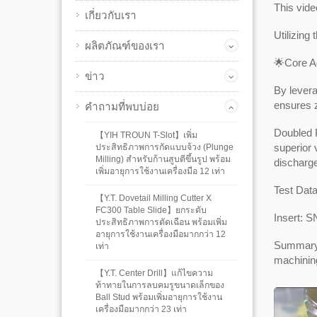
This vide
เกี่ยวกับเรา
Utilizing
ผลิตภัณฑ์ของเรา
🌟Core A
ข่าว
By levera
ensures z
คำถามที่พบบ่อย
Doubled P
【YIH TROUN T-Slot】เพิ่ม
superior 
ประสิทธิภาพการกัดแบบจ้วง (Plunge
Milling) สำหรับก้านสูบตีขึ้นรูป พร้อม
discharge
เพิ่มอายุการใช้งานเครื่องมือ 12 เท่า
Test Dat
【Y.T. Dovetail Milling Cutter X
FC300 Table Slide】ยกระดับ
Insert: 
ประสิทธิภาพการตัดเฉือน พร้อมเพิ่ม
อายุการใช้งานเครื่องมือมากกว่า 12
Summary: 
เท่า
machinin
【Y.T. Center Drill】แก้ไขความ
ท้าทายในการลบคมรูขนาดเล็กของ
Ball Stud พร้อมเพิ่มอายุการใช้งาน
เครื่องมือมากกว่า 23 เท่า