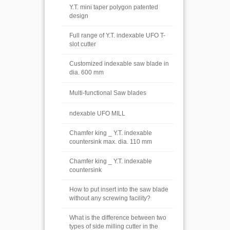
Y.T. mini taper polygon patented
design
Full range of Y.T. indexable UFO T-
slot cutter
Customized indexable saw blade in
dia. 600 mm
Multi-functional Saw blades
ndexable UFO MILL
Chamfer king _ Y.T. indexable
countersink max. dia. 110 mm
Chamfer king _ Y.T. indexable
countersink
How to put insert into the saw blade
without any screwing facility?
What is the difference between two
types of side milling cutter in the