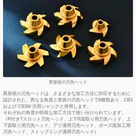
異形状の刃先ヘッド
異形状の刃先ヘッドは、さまざまな加工方法に対応するために
設計された、異なる角度と形状の刃先ヘッドで6種類あり、CB3
および CB3W 汎用シャンクと併用します。
それぞれの角度や特殊な加工方法で使い分けられています。
（R付きTスロット刃先ヘッド、上下R面取り用刃先ヘッド、上
下面取り用刃先ヘッド、アリ溝用刃先ヘッド、ボーズ面加工用
刃先ヘッド、ストップリング溝用刃先ヘッド）