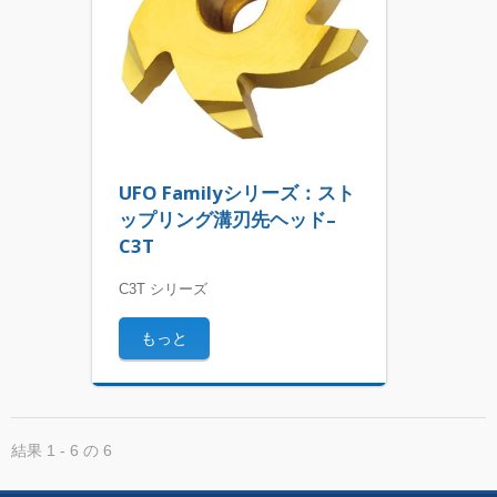
UFO Familyシリーズ：スト
ップリング溝刃先ヘッド–
C3T
C3T シリーズ
もっと
結果 1 - 6 の 6