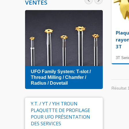
VENTES
Plaqu
rayon
3T
3T Seri
Zero 
UFO Family System: T-slot /
Index
amfer
Thread Milling / Chamfer /
Radius / Dovetail
Résultat 
Y.T. / YT / YIH TROUN
PLAQUETTE DE PROFILAGE
POUR UFO PRÉSENTATION
DES SERVICES