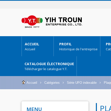
ACCUEIL
PROFIL
PR
Accueil
Historique de l'entreprise
Cat
CATALOGUE ÉLECTRONIQUE
Télécharger le catalogue Y.T.
Accueil
Catégories
Série UFO indexable
Plaqu
PL
MENU