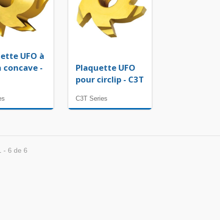
ette UFO à
 concave -
Plaquette UFO
pour circlip - C3T
es
C3T Series
Eccentric Design -
Exclusive for Drilling
able Center Drill
Machines - Indexable Ch
King
1 - 6 de 6