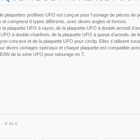
de plaquettes profilées UFO est conçue pour l'usinage de pièces de pe
 et comprend 6 types différents, avec divers angles et formes.
 de la plaquette UFO à rayon, de la plaquette UFO à double arrondi d'an
 UFO à double chanfrein, de la plaquette UFO à queue d'aronde, de la
on concave et de la plaquette UFO pour circlip. Elles s'utilisent sous
ur divers usinages spéciaux et chaque plaquette est compatible avec
B3W de la série UFO pour rainurage en T.
1 - 6 de 6