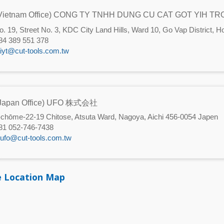
Vietnam Office) CONG TY TNHH DUNG CU CAT GOT YIH T
o. 19, Street No. 3, KDC City Land Hills, Ward 10, Go Vap District, 
84 389 551 378
aiyt@cut-tools.com.tw
Japan Office) UFO 株式会社
-chōme-22-19 Chitose, Atsuta Ward, Nagoya, Aichi 456-0054 Japen
81 052-746-7438
tufo@cut-tools.com.tw
e Location Map