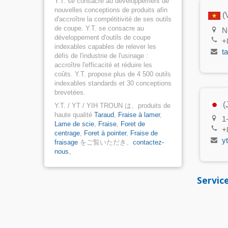
Y.T. se consacre au développement de
nouvelles conceptions de produits afin
(
d'accroître la compétitivité de ses outils
de coupe. Y.T. se consacre au
N
développement d'outils de coupe
+
indexables capables de relever les
t
défis de l'industrie de l'usinage :
accroître l'efficacité et réduire les
coûts. Y.T. propose plus de 4 500 outils
indexables standards et 30 conceptions
brevetées.
(
Y.T. / YT / YIH TROUN は、produits de
haute qualité
Taraud
,
Fraise à lamer
,
1
Lame de scie
,
Fraise
,
Foret de
+
centrage
,
Foret à pointer
,
Fraise de
y
fraisage
をご覧いただき、
contactez-
nous
。
Servic