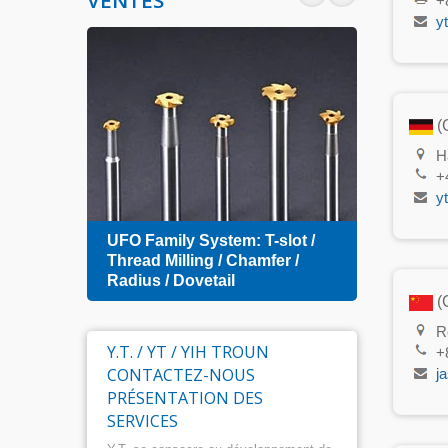
VENTES
+
y
(
H
+
y
Zero 
UFO Family System: T-slot /
Index
amfer
Thread Milling / Chamfer /
Radius / Dovetail
(C
R
Y.T. / YT / YIH TROUN
+
CONTACTEZ-NOUS
j
PRÉSENTATION DES
SERVICES