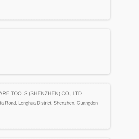
UFO Family System: T-slot /
amfer
Thread Milling / Chamfer /
Radius / Dovetail
RE TOOLS (SHENZHEN) CO., LTD
gfa Road, Longhua District, Shenzhen, Guangdon