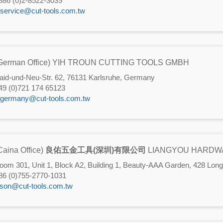
886 (0)2-8522-3039
tservice@cut-tools.com.tw
German Office) YIH TROUN CUTTING TOOLS GMBH
aid-und-Neu-Str. 62, 76131 Karlsruhe, Germany
49 (0)721 174 65123
tgermany@cut-tools.com.tw
Eccentric Design -
Exclusive for Drilling
able Center Drill
Machines - Indexable Ch
King
aina Office)
良佑五金工具(深圳)有限公司
LIANGYOU HARDWA
oom 301, Unit 1, Block A2, Building 1, Beauty-AAA Garden, 428 Lon
86 (0)755-2770-1031
ason@cut-tools.com.tw