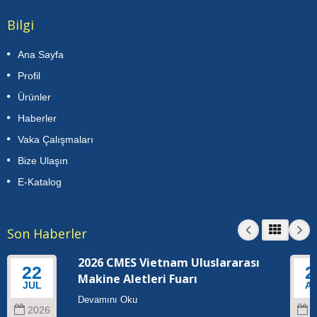
Bilgi
Ana Sayfa
Profil
Ürünler
Haberler
Vaka Çalışmaları
Bize Ulaşın
E-Katalog
Son Haberler
2026 CMES Vietnam Uluslararası
22
2
Makine Aletleri Fuarı
JUL
A
Devamını Oku
2026
2