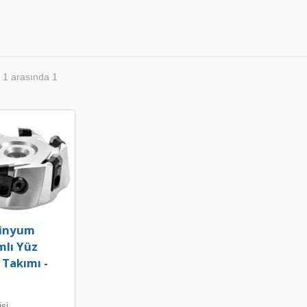
 1 arasında 1
inyum
mlı Yüz
 Takımı -
si