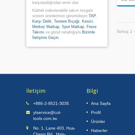
karşılandığından emin olur.
Kaliteli indexlenebilir takım tezgahı
sistem ürünlerimizi görüntüleyin
TAP
,
Karşı Delik
,
Testere Bıçağı
,
Kesici
,
Merkez Matkap
,
Spot Matkap
,
Freze
Sonuç 1 -
Takımı
ve gönül rahatlığıyla
Bizimle
İletişime Geçin
.
İletişim
Bilgi
2025 IMTOS (Hindistan Makine
+886-2-8521-3035
Ana Sayfa
11
Aletleri ve Ekipmanları Fuarı)
ytservice@cut-
Profil
JUL
tools.com.tw
Devamını Oku
Ürünler
2025
No. 1, Lane 403, Hua-
Haberler
Cheng Rd., Hsin-