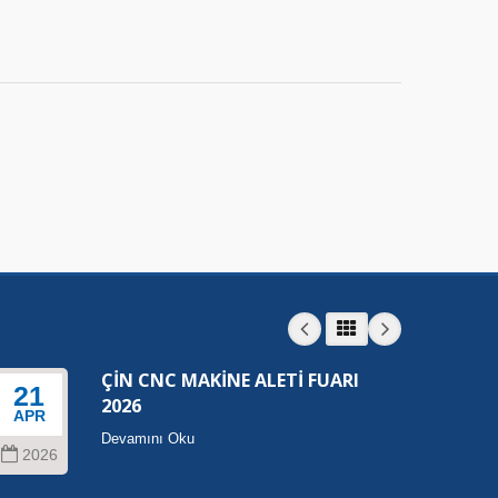
ÇİN CNC MAKİNE ALETİ FUARI
21
22
2026
APR
SEP
Devamını Oku
2026
202