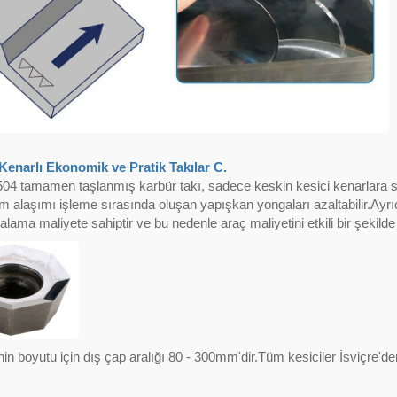
 Eksantrik Tasarımı -
Delme Makineleri için Öze
sli Merkez Matkap
İndeksli Çentik Kralı
 Kenarlı Ekonomik ve Pratik Takılar C.
4 tamamen taşlanmış karbür takı, sadece keskin kesici kenarlara s
 alaşımı işleme sırasında oluşan yapışkan yongaları azaltabilir.Ayrıca
alama maliyete sahiptir ve bu nedenle araç maliyetini etkili bir şekilde 
in boyutu için dış çap aralığı 80 - 300mm'dir.Tüm kesiciler İsviçre'den i