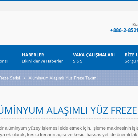
Biz
+886-2-852
HABERLER
VAKA ÇALIŞMALARI
BIZE 
risi
Etkinlikler ve Haberler
S & S
Sorgu 
Freze Serisi
Alüminyum Alaşımlı Yüz Freze Takımı
ÜMINYUM ALAŞIMLI YÜZ FREZE
bir alüminyum yüzey işlemesi elde etmek için, işleme makinesinin işl
a ek olarak, kesici kenarın açısı ve kesici hassasiyeti de önemli faktö