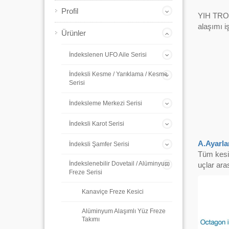
Profil
YIH TROU
alaşımı i
Ürünler
İndekslenen UFO Aile Serisi
İndeksli Kesme / Yarıklama / Kesme
Serisi
İndeksleme Merkezi Serisi
İndeksli Karot Serisi
A.Ayarlan
İndeksli Şamfer Serisi
Tüm kesic
İndekslenebilir Dovetail / Alüminyum
uçlar ara
Freze Serisi
Kanaviçe Freze Kesici
Alüminyum Alaşımlı Yüz Freze
Takımı