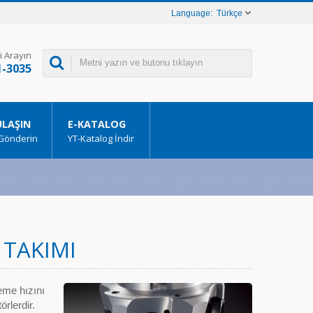
Türkçe
i Arayın
1-3035
ULAŞIN
E-KATALOG
Gönderin
YT-Katalog İndir
 TAKIMI
eme hızını
rlerdir.