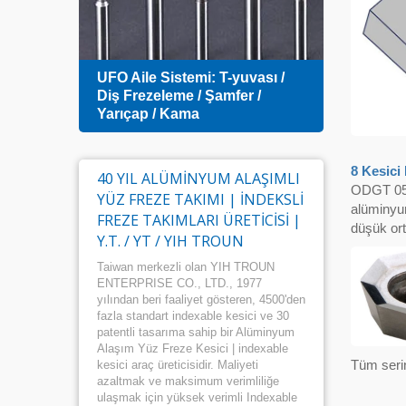
Sıfır
 -
UFO Aile Sistemi: T-yuvası /
İndek
Diş Frezeleme / Şamfer /
Yarıçap / Kama
8 Kesici
40 YIL ALÜMINYUM ALAŞIMLI
ODGT 050
YÜZ FREZE TAKIMI | İNDEKSLI
alüminyum
FREZE TAKIMLARI ÜRETICISI |
düşük ort
Y.T. / YT / YIH TROUN
Taiwan merkezli olan YIH TROUN
ENTERPRISE CO., LTD., 1977
yılından beri faaliyet gösteren, 4500'den
fazla standart indexable kesici ve 30
patentli tasarıma sahip bir Alüminyum
Alaşım Yüz Freze Kesici | indexable
Tüm serin
kesici araç üreticisidir. Maliyeti
azaltmak ve maksimum verimliliğe
ulaşmak için yüksek verimli Indexable