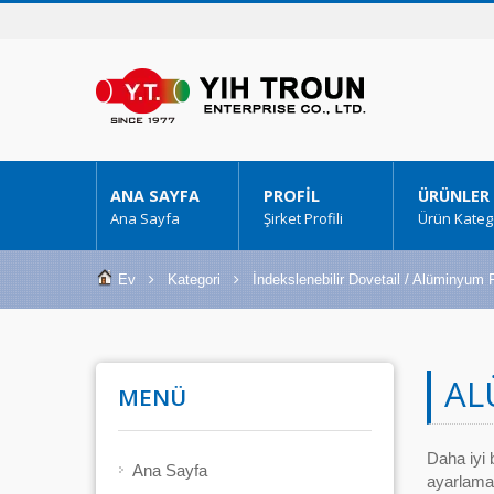
ANA SAYFA
PROFIL
ÜRÜNLER
Ana Sayfa
Şirket Profili
Ürün Katego
Ev
Kategori
İndekslenebilir Dovetail / Alüminyum 
AL
MENÜ
Daha iyi 
Ana Sayfa
ayarlamay