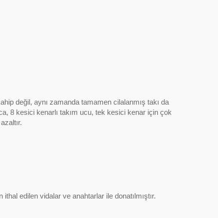
l -
UFO Aile Sistemi: T-yuvası /
Diş Frezeleme / Şamfer /
Yarıçap / Kama
ahip değil, aynı zamanda tamamen cilalanmış takı da
, 8 kesici kenarlı takım ucu, tek kesici kenar için çok
azaltır.
thal edilen vidalar ve anahtarlar ile donatılmıştır.