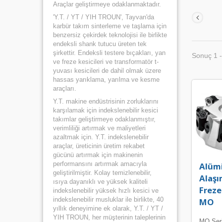
Araçlar geliştirmeye odaklanmaktadır.
'Y.T. / YT / YIH TROUN', Tayvan'da
karbür takım sinterleme ve taşlama için
benzersiz çekirdek teknolojisi ile birlikte
endeksli shank tutucu üreten tek
şirkettir. Endeksli testere bıçakları, yan
Sonuç 1 -
ve freze kesicileri ve transformatör t-
yuvası kesicileri de dahil olmak üzere
hassas yarıklama, yarılma ve kesme
araçları.
Y.T. makine endüstrisinin zorluklarını
karşılamak için indekslenebilir kesici
takımlar geliştirmeye odaklanmıştır,
verimliliği artırmak ve maliyetleri
azaltmak için. Y.T. indekslenebilir
araçlar, üreticinin üretim rekabet
gücünü artırmak için makinenin
performansını artırmak amacıyla
Alüm
geliştirilmiştir. Kolay temizlenebilir,
Alaşı
ısıya dayanıklı ve yüksek kaliteli
Freze
indekslenebilir yüksek hızlı kesici ve
indekslenebilir musluklar ile birlikte, 40
MO
yıllık deneyimine ek olarak, Y.T. / YT /
YIH TROUN, her müşterinin taleplerinin
MO Seri