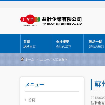
首頁
会社概要
製品一覧
網站主頁
会社の沿革
製品の種類
ホーム
ニュースと出展案内
蘇州
メニュー
2018/03/
首頁
益壯也有