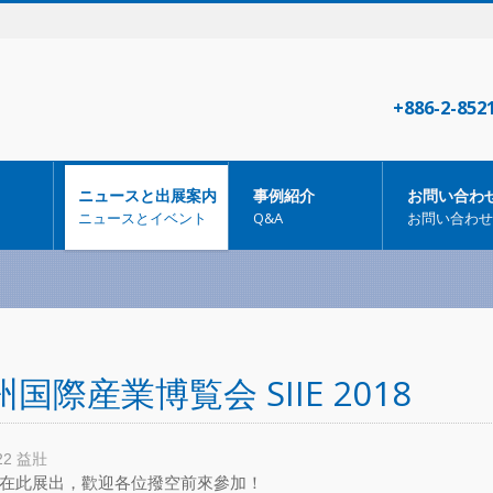
+886-2-852
ニュースと出展案内
事例紹介
お問い合わ
ニュースとイベント
Q&A
お問い合わせ
国際産業博覧会 SIIE 2018
22
益壯
在此展出，歡迎各位撥空前來參加！