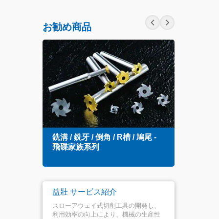
お勧め商品
銑溝 / 銑牙 / 倒角 / R槽 / 鳩尾 -
スロ
飛碟家族系列
ル
益壯 サービス紹介
スローアウェイ式切削工具の開発し、
利用効率の向上により、機械の生産性