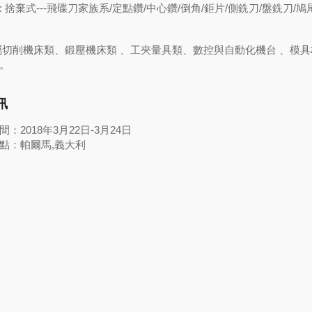
 捨棄式---飛碟刀家族系/定點鑽/中心鑽/倒角/鉅片/側銑刀/盤銑刀/鳩
屬切削機床類、鍛壓機床類 、工夾量具類、數控與自動化機台 、模
。
訊
：2018年3月22日-3月24日
點：帕爾馬,義大利