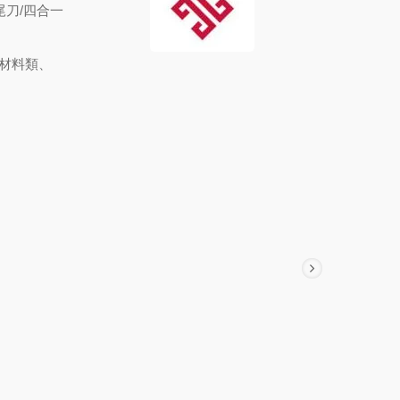
尾刀/四合一
具材料類、