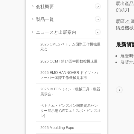
展出產品:
会社概要
沉頭刀
製品一覧
展區:金
鑄造機械
ニュースと出展案内
最新資
2026 CMES ベトナム国際工作機械展
示会
展覽時間
2026 CCMT 第14回中国数控機床展
展覽地
2025 EMO HANNOVER ドイツ・ハ
ノーバー国際工作機械見本市
2025 IMTOS（インド機械工具・機器
展示会）
ベトナム・ビンズオン国際貿易セン
ター展示場 (WTCエキスポ・ビンズオ
ン)
2025 Moulding Expo