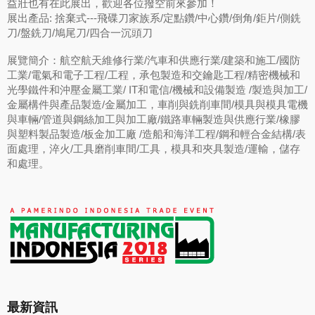
益壯也有在此展出，歡迎各位撥空前來參加！
展出產品: 捨棄式---飛碟刀家族系/定點鑽/中心鑽/倒角/鉅片/側銑
刀/盤銑刀/鳩尾刀/四合一沉頭刀
展覽簡介：航空航天維修行業/汽車和供應行業/建築和施工/國防
工業/電氣和電子工程/工程，承包製造和交鑰匙工程/精密機械和
光學鐵件和沖壓金屬工業/ IT和電信/機械和設備製造 /製造與加工/
金屬構件與產品製造/金屬加工，車削與銑削車間/模具與模具電機
與車輛/管道與鋼絲加工與加工廠/鐵路車輛製造與供應行業/橡膠
與塑料製品製造/板金加工廠 /造船和海洋工程/鋼和輕合金結構/表
面處理，淬火/工具磨削車間/工具，模具和夾具製造/運輸，儲存
和處理。
最新資訊