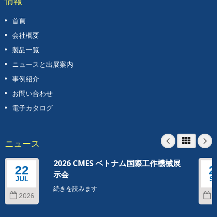
情報
首頁
会社概要
製品一覧
ニュースと出展案内
事例紹介
お問い合わせ
電子カタログ
ニュース
2026 CMES ベトナム国際工作機械展
22
2
示会
JUL
S
続きを読みます
2026
2