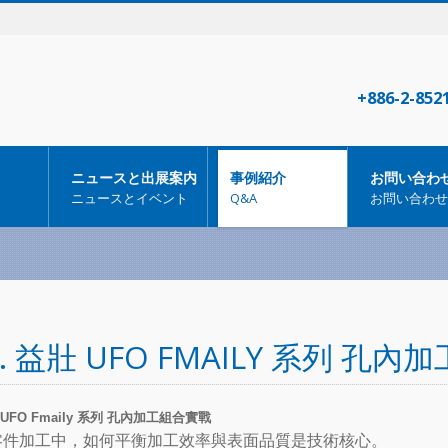
+886-2-852
ニュースと出展案内
事例紹介
お問い合わ
ニュースとイベント
Q&A
お問い合わせ
T. 益壯 UFO FMAILY 系列 孔
壯 UFO Fmaily 系列 孔內加工組合實戰
零件加工中，如何平衡加工效率與表面品質是技術核心。