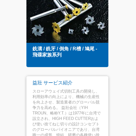
銑溝 / 銑牙 / 倒角 / R槽 / 鳩尾 -
スロ
飛碟家族系列
ル
益壯 サービス紹介
スローアウェイ式切削工具の開発し、
利用効率の向上により、機械の生産性
を向上させ、製造業者のグローバル競
争力を高める。 益壯会社（YIH
TROUN、略称Y.T.）は1977年に台湾で
設立され、HIGH FEED CUTTERおよ
び使い捨てねじ切りの設計コンセプト
のグローバルパイオニアであり、台湾
唯一の成形、焼結、研磨の各種使い捨