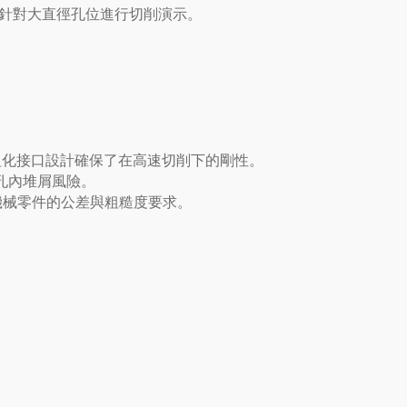
列，針對大直徑孔位進行切削演示。
組化接口設計確保了在高速切削下的剛性。
孔內堆屑風險。
機械零件的公差與粗糙度要求。