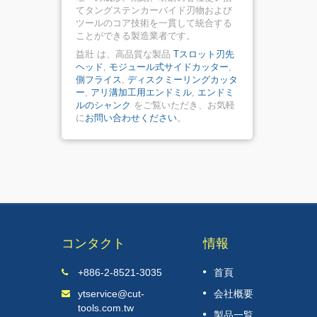
てタングステンカーバイド刃物および
ツールのコア技術を一貫して統合する
ことができる製造業者です。
益壯 は、高品質な製品
Tスロット刃先
ヘッド
,
モジュール式サイドカッター
,
側フライス
,
ディスクミーリングカッタ
ー
,
アリ溝加工用エンドミル
,
エンドミ
ルのシャンク
をご覧いただき、お気軽
に
お問い合わせください
。
コンタクト
情報
ドイツ・ハノ
2025 IMTOS（インド機械工具・機
+886-2-8521-3035
首頁
11
展示会）
ytservice@cut-
会社概要
JUL
tools.com.tw
続きを読みます
製品一覧