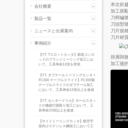
本次於越
会社概要
加工搭
刀桿編號：
製品一覧
刀頭型號：
ニュースと出展案内
刀片規格：
刀片材質
事例紹介
【Y.T. Tスロットカッタ】鍛造コンロ
排屑與
ッドのプランジミーリング加工にお
加工後
いて、工具寿命12倍を実現
【Y.T. ダブテールミーリングカッタ ×
FC300 テーブルスライド】FC300製
テーブルスライドのダブテール加工
において、工具寿命12倍以上を達成
【Y.T. センタードリル】ボールスタッ
ドの微細穴面取り加工において、工
具寿命23倍以上を達成
【サイドミーリングカッタ】航空宇
宙向けステンレス鋼加工において工