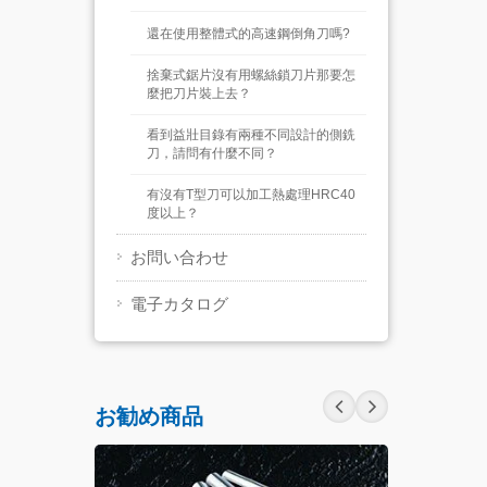
還在使用整體式的高速鋼倒角刀嗎?
捨棄式鋸片沒有用螺絲鎖刀片那要怎
麼把刀片裝上去？
看到益壯目錄有兩種不同設計的側銑
刀，請問有什麼不同？
有沒有T型刀可以加工熱處理HRC40
度以上？
お問い合わせ
電子カタログ
お勧め商品