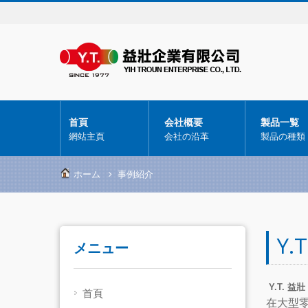
首頁
会社概要
製品一覧
網站主頁
会社の沿革
製品の種類
ホーム
事例紹介
Y.
メニュー
Y.T. 益
首頁
在大型