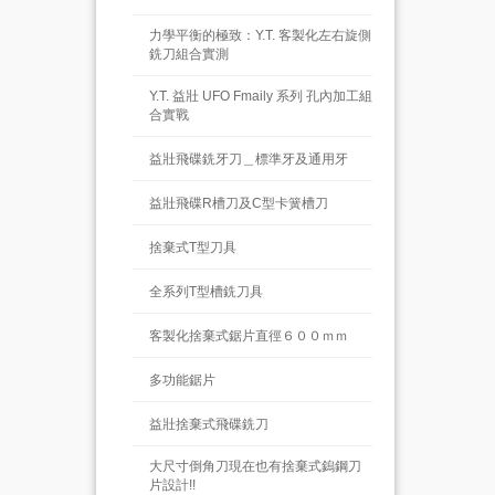
力學平衡的極致：Y.T. 客製化左右旋側
銑刀組合實測
Y.T. 益壯 UFO Fmaily 系列 孔內加工組
合實戰
益壯飛碟銑牙刀＿標準牙及通用牙
益壯飛碟R槽刀及C型卡簧槽刀
捨棄式T型刀具 
全系列T型槽銑刀具
客製化捨棄式鋸片直徑６００ｍｍ
多功能鋸片
益壯捨棄式飛碟銑刀
大尺寸倒角刀現在也有捨棄式鎢鋼刀
片設計!!