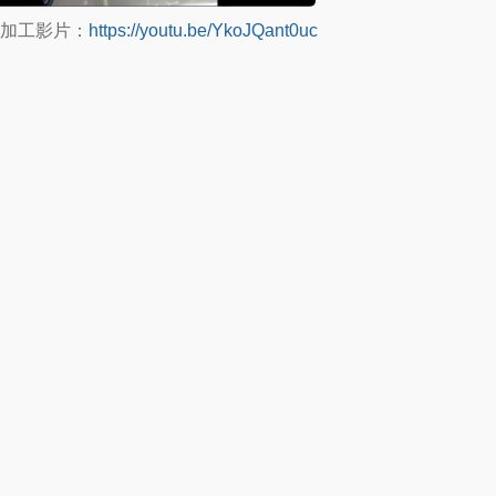
be 加工影片：
https://youtu.be/YkoJQant0uc