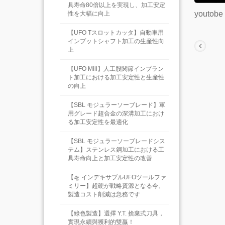
具寿命80倍以上を実現し、加工安定
youto
性を大幅に向上
【UFO Tスロットカッタ】自動車用
インプットシャフト加工の生産性向
上
【UFO Mill】人工股関節インプラン
ト加工における加工安定性と生産性
の向上
【SBL モジュラーソーブレード】軍
用グレード超合金の深溝加工におけ
る加工安定性を最適化
【SBL モジュラーソーブレードシス
テム】ステンレス鋼加工における工
具寿命向上と加工安定性の改善
【🛸 インデキサブルUFOツールファ
ミリー】超硬が戦略資源となる今、
製造コスト削減は急務です
【綠色製造】選擇 Y.T. 捨棄式刀具，
實現永續與獲利的雙贏！