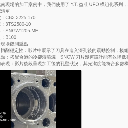
南現場的加工案例中，我們使用了 Y.T. 益壯 UFO 模組化系
配清單
CB3-3225-170
3TS2580-10
SNGW1205-ME
：B100
現場觀測重點
切削穩定性：影片中展示了刀具在進入深孔後的震動控制，模
散熱：搭配合適的冷卻液噴灑，SNGW 刀片幾何設計能有效降低
的表現：影片後段呈現加工後的孔壁狀況，其光潔度能符合多數