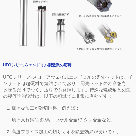
UFO
シリーズ
-
エンドミル製造業の応用
UFO
シリーズ
-
スローアウェイ式エンドミルの刃先ヘッドは、イ
ンサートは超硬材で焼結されており、刃先ヘッドの寿命を向上
させるだけでなく、送りでも発揮します。特殊な螺旋角と刃先
の幾何学的設計は、以下の領域でに非常に有効です：
1.
様々な加工が難切削料、例えば：
焼き入れ鋼
/
白鉄
/
高ニッケル合金
/
チタン合金など。
2.
高速フライス加工の切りくずを除去効果が良いです。