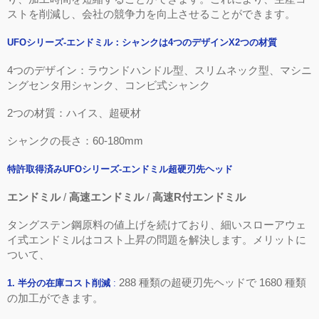
ストを削減し、会社の競争力を向上させることができます。
UFO
シリーズ
-
エンドミル：シャンクは
4
つのデザイン
X2
つの材質
4
つのデザイン：ラウンドハンドル型、スリムネック型、マシニ
ングセンタ用シャンク、コンビ式シャンク
2
つの材質：ハイス、超硬材
シャンクの長さ：
60-180mm
特許取得済み
UFO
シリーズ
-
エンドミル超硬刃先ヘッド
エンドミル
/
高速エンドミル
/
高速
R
付エンドミル
タングステン鋼原料の
値上げ
を続けており、細いスローアウェ
イ式エンドミルはコスト上昇の問題を解決します。
メリットに
ついて、
288
種類の超硬刃先ヘッドで
1680
種類
1.
半分の在庫コスト削減
:
の加工ができます。