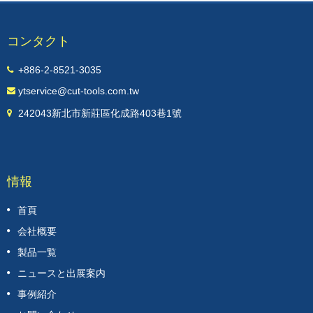
ドミル（3B）の刃先形は3つ仕様があります。（M
/ ME / E）超硬刃先ヘッドの標準仕様はφ10 〜 φ25
で、刃先のR角は R0、R0.5、R1.0、R1.5、R2.0 な
コンタクト
どに分けられます。 さまざまな加工条件によっ
て、超硬刃先ヘッドは5つの仕様のハイスシャンク
+886-2-8521-3035
と１本超硬シャンクを組み合わせることができま
す。 わざわざ切削工具の耐久性や加工の安定性が
ytservice@cut-tools.com.tw
良くなりました。詳細な仕様は、各項目のタングス
テン鋼フライスカッターヘッド分類製品説明をご覧
242043新北市新莊區化成路403巷1號
ください。
情報
首頁
会社概要
製品一覧
ニュースと出展案内
事例紹介