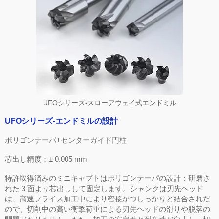
UFOシリーズ-スローアウェイ式エンドミル
UFO
シリーズ
-
エンドミルの設計
ポリゴンテーパ
+
センターガイド円柱
芯出し精度：
± 0.005 mm
特許取得済みのミニキャプトはポリゴンテーパの設計：研磨さ
れた
3
面より芯出しして固定します。シャンクは刃先ヘッド
は、高速フライス加工中により密接かつしっかりと結合されだ
ので、切削中の高い衝撃荷重による刃先ヘッドの滑りや脱落の