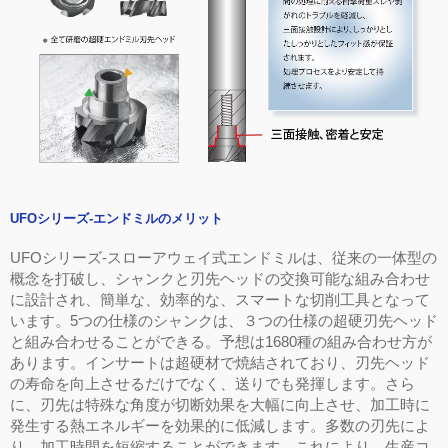
UFO
シリーズ
-
エンドミルのメリット
UFO
シリーズ
-
スローアウェイ式エンドミルは、従来の一体型の
概念を打破し、
シャンクと刃先ヘッド
の交換可能な組み合わせ
に設計され、簡単な、効率的な、スマートな切削工具となって
います。
5
つの
仕様
のシャンクは、３つの仕様の超硬刃先ヘッド
と組み合わせることができる。予想は
1680
種の組み合わせ方が
あります。
インサートは超硬材
で焼結されており、刃先ヘッド
の寿命を向上させるだけでなく、送りでも発揮します。さら
に、刃先は特殊な角度が切断効果を大幅に向上させ、加工時に
発生する熱エネルギーを効果的に低減します。多数の刃先によ
り、加工時間を短縮することができます。これにより、生産コ