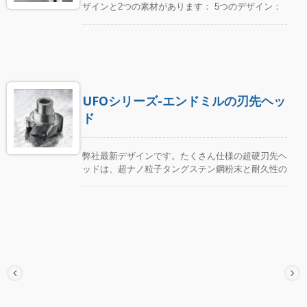
ザインと2つの素材があります： 5つのデザイン：
ラウンドハンドル型、スリムネック型、マシニング
センタ用シャンク、コンビ式シャンク。 2つの素
材：ハイス、超硬材 シャンクの長さ：60-180mm特
許取得済みのミニキャプトはポリゴンテーパの設計
より、シャンクと刃先ヘッドの密着度を高める、長
時間の処理に耐える衝撃荷重ズレや剥がれのトラブ
UFOシリーズ-エンドミルの刃先ヘッ
ルを軽減し、三面接触設計により、しっかりとした
しっかりとしたフィット感が保証されます。シャン
ド
クは5つのデザイン（ラウンドハンドル型、スリム
ネック型、マシニングセンタ用シャンク、コンビ式
シャンク）があるので、様々難切削料も加工するこ
弊社最新デザインです。たくさん仕様の超硬刃先ヘ
とができます。例えば：焼き入れ鋼/白鉄/高ニッケ
ッドは、超ナノ粒子タングステン鋼粉末と耐久性の
ル合金/チタン合金 1.非常に安定性が高く、高速フ
ある希少金属材料を使用して焼結され、特殊な螺旋
ライス加工に非常に適しています。 2.大量生産加
角と刃の幾何学的設計により、難加工材の加工に使
工において、切削工具の寿命を延ばすことができま
用することができます。スチール/鋳鉄/硬化鋼/医療
す。 3.耐震性が非常に優れており、深い位置の加
用ステンレス鋼/チタン合金/高ニッケル合金/アルミ
工に特に適しています。 4.焼き入れ鋼/白鉄/ニッケ
ニウム/真鍮など、さまざまな材料の加工に対応す
ル合金/チタン合金などの難削材料に加工するため
る、コスパが高いです。最新UFOシリーズ-エンド
に使用できます。 5.すべてのシャンクには、スイ
ミルの刃先ヘッドは、エンドミル（3B）、高速エ
ス製のトルクスねじとトルクスレンチが付属してい
ンドミル（3BH）、高速R付エンドミル（3BC）の
ます。
3種類に分かれています。それぞれの適用角度と加
工手順が異なります。 ワークの材質に対してエン