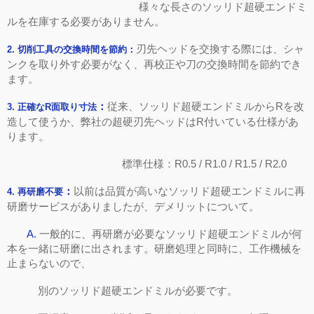
様々な長さのソッリド超硬エンドミ
ルを在庫する必要がありません。
刃先ヘッドを交換する際には、シャ
2.
切削工具の交換時間を節約：
ンクを取り外す必要がなく、再校正や刀の交換時間を節約でき
ます。
：
従来、ソッリド超硬エンドミルから
R
を改
3.
正確な
R
面取り寸法
造して使うか、弊社の超硬刃先ヘッドは
R
付いている仕様があ
ります。
標準仕様：
R0.5 / R1.0 / R1.5 / R2.0
：
以前は品質が高いなソッリド超硬エンドミルに再
4.
再研磨不要
研磨サービスがありましたが、デメリットについて。
A
.
一般的に、再研磨が必要なソッリド超硬エンドミルが何
本を一緒に研磨に出されます。研磨処理と同時に、工作機械を
止まらないので、
別のソッリド超硬エンドミルが必要です。