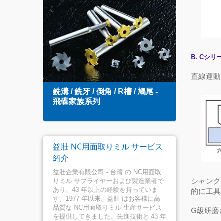
B
. C
シリ
直線運動
銑溝 / 銑牙 / 倒角 / R槽 / 鳩尾 -
スロ
飛碟家族系列
ル
益壯 NC用面取りミル サービス
紹介
益壯企業有限公司 - 台湾 の NC用面取
シャンク
りミル サプライヤーおよび製造業者で
あり、43 年以上の経験を持っていま
的に工具
す。1977 年以来、益壯 はお客様に高
品質な NC用面取りミル 生産サービス
G
級研磨
を提供してきました。先進技術と 43 年