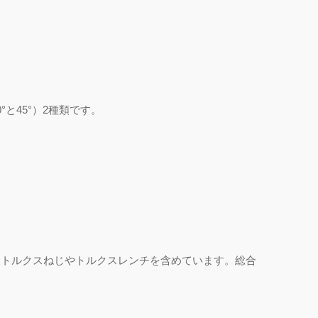
0°
と
45°
）
2
種類です。
銑溝 / 銑牙 / 倒角 / R槽 / 鳩尾 -
飛碟家族系列
製トルクスねじやトルクスレンチを含めています。総合