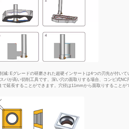
削減
: E
グレードの研磨された超硬インサートは
4
つの刃先が付いて
スパが高い切削工具です。深い穴の面取り
する
場合、コンビ式
NC
まで延長することができます。穴径は
11mm
から
面取りすることが