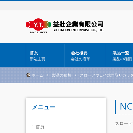
首頁
会社概要
製品一覧
網站主頁
会社の沿革
製品の種類
ホーム
製品の種類
スローアウェイ式面取りカッ
N
メニュー
スローア
首頁