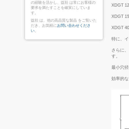
の経験を活かし、益壯 は常にお客様の
XDGT
12
要求を満たすことを確実にしていま
す。
XDGT
19
益壯 は、他の高品質な製品 をご覧いた
だき、お気軽に
お問い合わせくださ
XDGT
40
い
。
特に、イ
さらに、
す。
最小穴径
効率的な