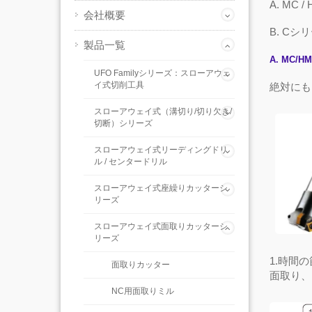
A
.
MC
/
会社概要
B
.
C
シリ
製品一覧
A
.
MC/H
UFO Familyシリーズ：スローアウェ
イ式切削工具
絶対にも
スローアウェイ式（溝切り/切り欠き/
切断）シリーズ
スローアウェイ式リーディングドリ
ル / センタードリル
スローアウェイ式座繰りカッターシ
リーズ
スローアウェイ式面取りカッターシ
リーズ
1.
時間の
面取りカッター
面取り、
NC用面取りミル