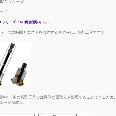
HMC
シリーズ
ーズ
MC
シリーズ
：
NC
両側面取りミル
う一つの時間とコストを節約する素晴らしい切削工具です！
節約
:
一本の切削工具では
両側の面取りを処理することできるため
エッジ面取り。