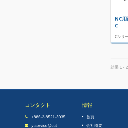
NC用
C
Cシリ
結果 1 - 2
コンタクト
情報
ドイツ・ハノ
2025 IMTOS（インド機械工具・機
+886-2-8521-3035
首頁
11
展示会）
ytservice@cut-
会社概要
JUL