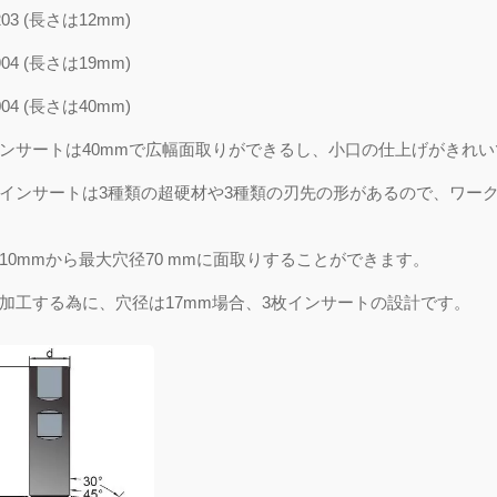
03 (
長さは
12mm)
04 (
長さは
19mm)
04 (
長さは
40mm)
ンサートは
40mm
で広幅面取りができるし、
小口の仕上げがきれい
インサートは
3
種類の
超硬材
や
3
種類の刃先の形があるので、ワー
10mm
から
最大穴径
70 mm
に面取りすることができます。
加工
する為に
、穴径は
17mm
場合、
3
枚インサートの設計です。