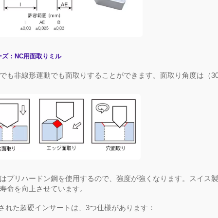
ーズ：
NC
用面取りミル
でも非線形運動でも面取りすることができます。
面取り角度は（
3
ーアウェイ式センタードリ
鑽床專用 - 捨棄式倒角刀
はプリハードン
鋼
を使用
するので
、強度が強くなります。スイス
寿命を向上させています。
された超硬インサートは、
3
つ仕様があります：