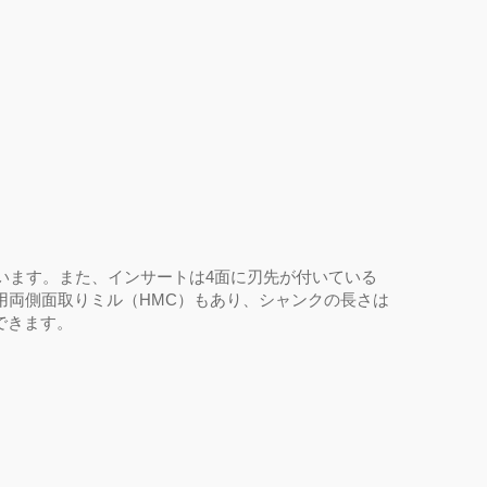
います。また、インサートは
4
面に刃先が付いている
用両側面取りミル（
HMC
）もあり、
シャンク
の長さは
できます。