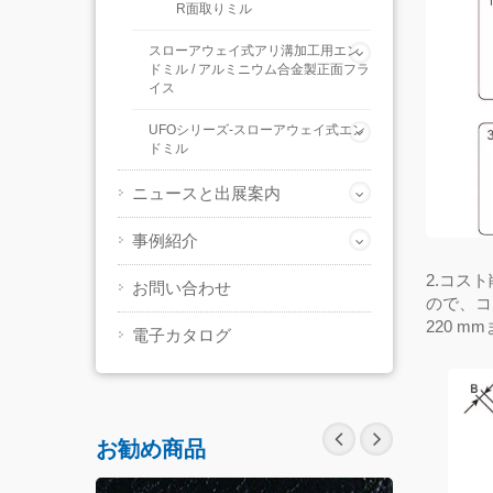
R面取りミル
スローアウェイ式アリ溝加工用エン
ドミル / アルミニウム合金製正面フラ
イス
UFOシリーズ-スローアウェイ式エン
ドミル
ニュースと出展案内
事例紹介
2.
コスト
お問い合わせ
ので、コ
220 mm
電子カタログ
お勧め商品