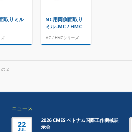
面取りミル–
NC用両側面取り
ミル–MC / HMC
ーズ
MC / HMCシリーズ
 の 2
ニュース
器
2026 CMES ベトナム国際工作機械展
22
示会
JUL